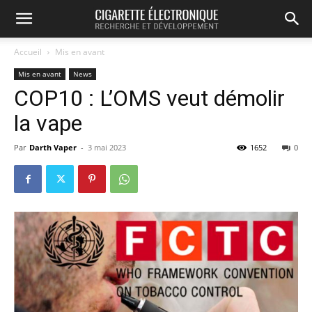
Accueil
Mis en avant
Mis en avant
News
COP10 : L’OMS veut démolir
la vape
Par
Darth Vaper
-
3 mai 2023
1652
0