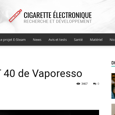
Le projet E-Steam
News
Avis et tests
Santé
Matériel
Nic
Cigarette
D
IT 40 de Vaporesso
electronique
3467
0
recherche