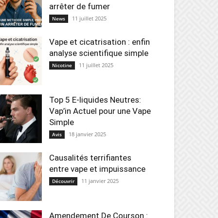
arrêter de fumer
11 juillet 2025
News
Vape et cicatrisation : enfin
analyse scientifique simple
11 juillet 2025
Nicotine
Top 5 E-liquides Neutres:
Vap’in Actuel pour une Vape
Simple
18 janvier 2025
Avis
Causalités terrifiantes
entre vape et impuissance
11 janvier 2025
Découvrir
Amendement De Courson :