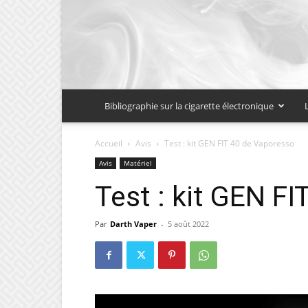
Bibliographie sur la cigarette électronique
Accueil
Avis
Test : kit GEN FIT 40 de Vaporesso
Avis
Matériel
Test : kit GEN F
Par
Darth Vaper
-
5 août 2022