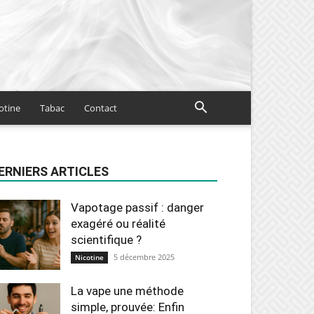
otine
Tabac
Contact
ERNIERS ARTICLES
Vapotage passif : danger
exagéré ou réalité
scientifique ?
5 décembre 2025
Nicotine
La vape une méthode
simple, prouvée: Enfin