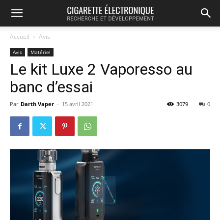
Accueil
Avis
Avis
Matériel
Le kit Luxe 2 Vaporesso au
banc d’essai
Par
Darth Vaper
-
15 avril 2021
3079
0