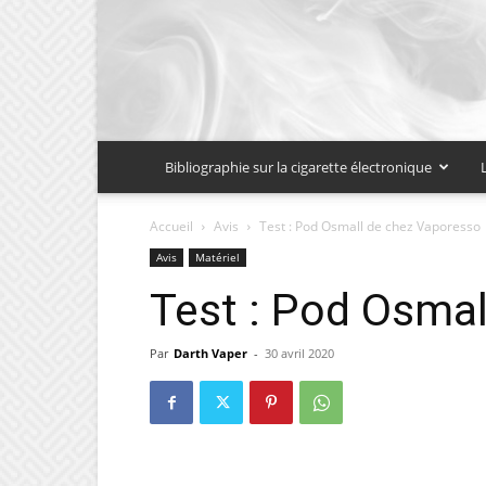
Bibliographie sur la cigarette électronique
Accueil
Avis
Test : Pod Osmall de chez Vaporesso
Avis
Matériel
Test : Pod Osma
Par
Darth Vaper
-
30 avril 2020