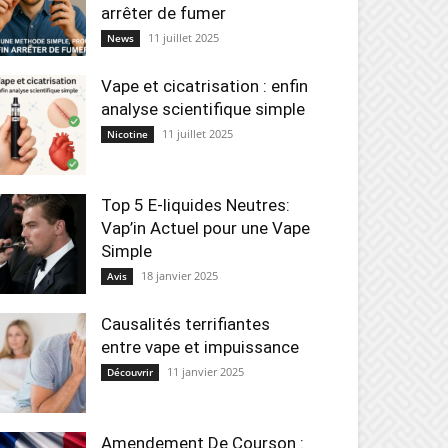
arrêter de fumer
11 juillet 2025
News
Vape et cicatrisation : enfin
analyse scientifique simple
11 juillet 2025
Nicotine
Top 5 E-liquides Neutres:
Vap’in Actuel pour une Vape
Simple
18 janvier 2025
Avis
Causalités terrifiantes
entre vape et impuissance
11 janvier 2025
Découvrir
Amendement De Courson :