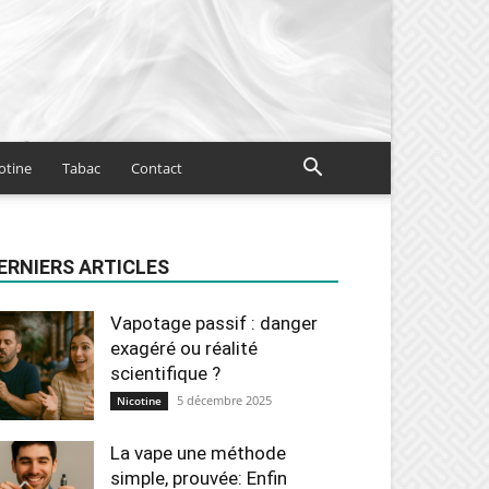
otine
Tabac
Contact
ERNIERS ARTICLES
Vapotage passif : danger
exagéré ou réalité
scientifique ?
5 décembre 2025
Nicotine
La vape une méthode
simple, prouvée: Enfin