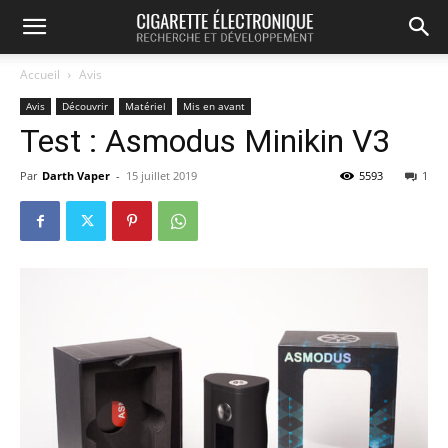
Accueil
Avis
Avis
Découvrir
Matériel
Mis en avant
Test : Asmodus Minikin V3
Par
Darth Vaper
-
15 juillet 2019
5593
1