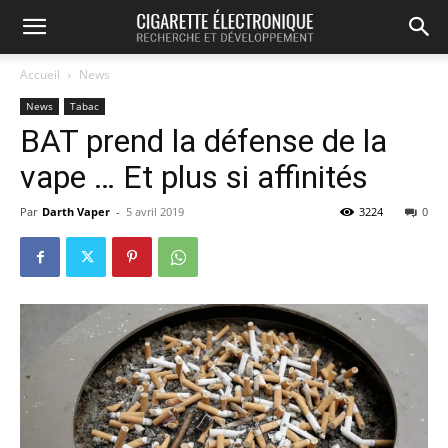
Accueil
News
News
Tabac
BAT prend la défense de la
vape … Et plus si affinités
Par
Darth Vaper
-
5 avril 2019
3224
0