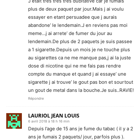
J etait tres tres tres dubitative car je fumais
plus de deux paquet par jour.Mais j ai voulu
essayer en etant persuadee que j aurais
abandone’ le lendemain.J en reviens pas moi
meme…j ai arrete’ de fumer du jour au
lendemain.De plus de 2 paquets je suis passee
a 1 sigarette.Depuis un mois je ne touche plus
au sigarettes ca ne me manque pas,j ai la juste
dose di nicotine qui ne me fais pas rendre
compte du manque et quand j ai essaye’ une
sigarette j ai trouve’ le gout pas bon et sourtout
un gout de metal dans la bouche.Je suis..RAVIE!
Répondre
LAURIOL JEAN LOUIS
6 avril 2018 à 18 h 16 min
Depuis l’age de 15 ans je fume du tabac ( il y a 2
ans je fumais 2 paquets/ jour, parfois plus ).