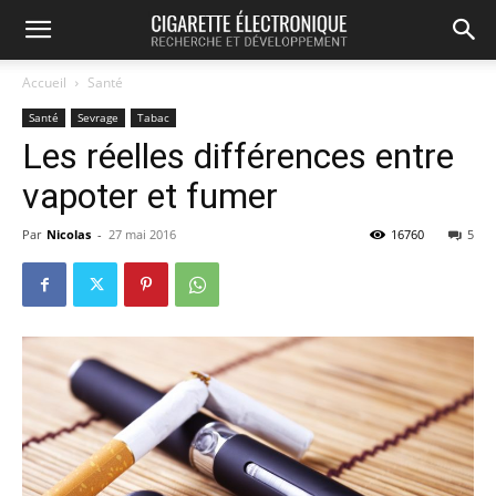
Accueil
Santé
Santé
Sevrage
Tabac
Les réelles différences entre
vapoter et fumer
Par
Nicolas
-
27 mai 2016
16760
5