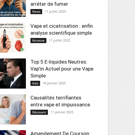
arrêter de fumer
11 juillet 2025
News
Vape et cicatrisation : enfin
analyse scientifique simple
11 juillet 2025
Nicotine
Top 5 E-liquides Neutres:
Vap’in Actuel pour une Vape
Simple
18 janvier 2025
Avis
Causalités terrifiantes
entre vape et impuissance
11 janvier 2025
Découvrir
Amendement De Courson :