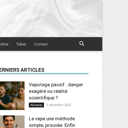
otine
Tabac
Contact
ERNIERS ARTICLES
Vapotage passif : danger
exagéré ou réalité
scientifique ?
5 décembre 2025
Nicotine
La vape une méthode
simple, prouvée: Enfin