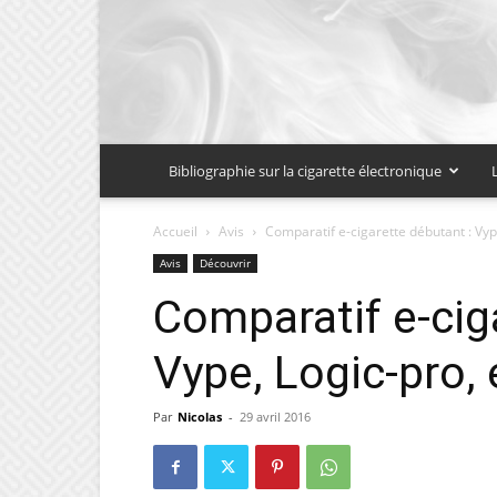
Bibliographie sur la cigarette électronique
Accueil
Avis
Comparatif e-cigarette débutant : Vyp
Avis
Découvrir
Comparatif e-cig
Vype, Logic-pro,
Par
Nicolas
-
29 avril 2016