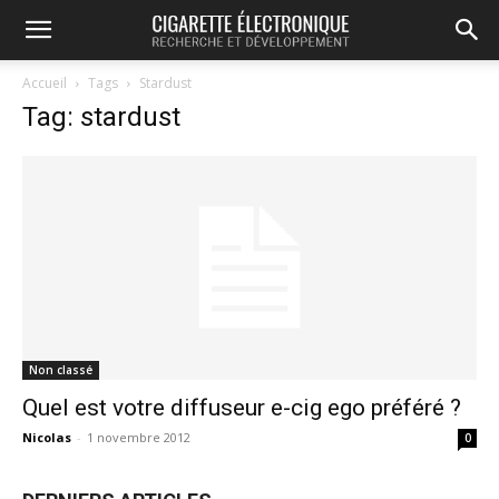
Accueil
Tags
Stardust
Tag: stardust
Non classé
Quel est votre diffuseur e-cig ego préféré ?
Nicolas
-
1 novembre 2012
0