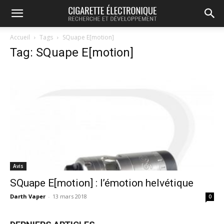
Accueil
Tags
SQuape E[motion]
Tag: SQuape E[motion]
Avis
SQuape E[motion] : l’émotion helvétique
Darth Vaper
-
13 mars 2018
0