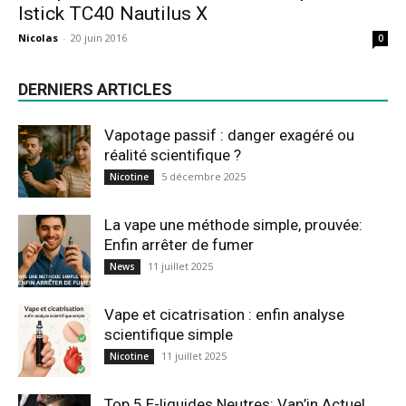
Istick TC40 Nautilus X
Nicolas
-
20 juin 2016
0
DERNIERS ARTICLES
Vapotage passif : danger exagéré ou
réalité scientifique ?
5 décembre 2025
Nicotine
La vape une méthode simple, prouvée:
Enfin arrêter de fumer
11 juillet 2025
News
Vape et cicatrisation : enfin analyse
scientifique simple
11 juillet 2025
Nicotine
Top 5 E-liquides Neutres: Vap’in Actuel