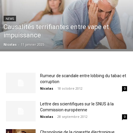
NEWS
Causalités terrifiantes entre vape et
impuissance
Nicolas
-
11 janvier 2025
Rumeur de scandale entre lobbing du tabac et
corruption
Nicolas
-
18 octobre 2012
0
Lettre des scientifiques sur le SNUS à la
Commission européenne
Nicolas
-
28 septembre 2012
0
Chronologie de la cigarette électronique