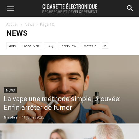
Accueil
News
Page 10
NEWS
Avis
Découvrir
FAQ
Interview
Matériel
NEWS
La vape une méthode simple, prouvée:
Enfin arrêter de fumer
Nicolas
-
11 juillet 2025