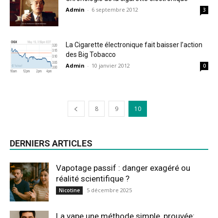
Admin
-
6 septembre 2012
3
La Cigarette électronique fait baisser l’action
des Big Tobacco
Admin
-
10 janvier 2012
0
8
9
10
DERNIERS ARTICLES
Vapotage passif : danger exagéré ou
réalité scientifique ?
5 décembre 2025
Nicotine
La vape une méthode simple, prouvée: