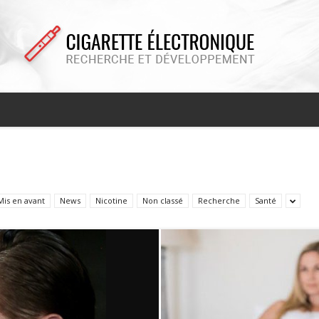
Cigarette
Mis en avant
News
Nicotine
Non classé
Recherche
Santé
electronique
recherche