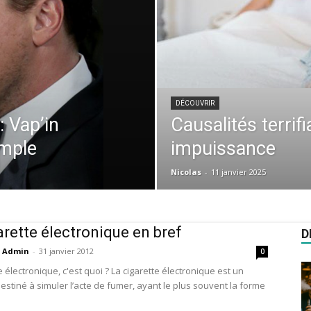
DÉCOUVRIR
: Vap’in
Causalités terrif
imple
impuissance
Nicolas
-
11 janvier 2025
arette électronique en bref
D
Admin
-
31 janvier 2012
0
e électronique, c'est quoi ? La cigarette électronique est un
destiné à simuler l’acte de fumer, ayant le plus souvent la forme