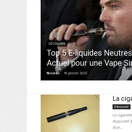
DÉCOUVRIR
Top 5 E-liquides Neutres
Actuel pour une Vape S
Nicolas
-
18 janvier 2025
La cig
Découvrir
La cigarett
dispositif 
d’un...