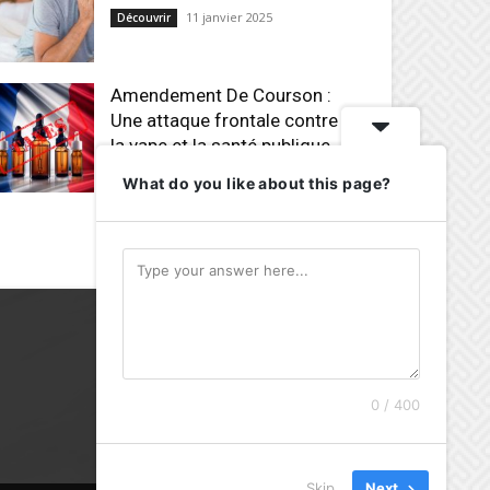
11 janvier 2025
Découvrir
Amendement De Courson :
Une attaque frontale contre
la vape et la santé publique
25 octobre 2024
Avis
What do you like about this page?
0 / 400
Skip
Next