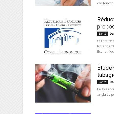
dysfonction
Réduct
propo
Da
Santé
Qu'est-ce q
trois chamb
Economique
Étude 
tabag
Da
Santé
Le 19 septe
anglaise pu