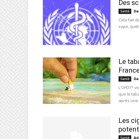
Des sc
Da
Santé
Cela fait 
vape, quitt
Le tab
Franc
Da
Santé
L'OFDT* vi
que le tab
après une..
Les ci
potent
Ad
Santé