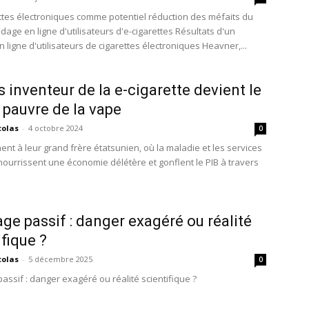
ttes électroniques comme potentiel réduction des méfaits du
dage en ligne d'utilisateurs d'e-cigarettes Résultats d'un
ligne d'utilisateurs de cigarettes électroniques Heavner,...
s inventeur de la e-cigarette devient le
 pauvre de la vape
colas
-
4 octobre 2024
0
ent à leur grand frère étatsunien, où la maladie et les services
ourrissent une économie délétère et gonflent le PIB à travers
ge passif : danger exagéré ou réalité
ifique ?
colas
-
5 décembre 2025
0
assif : danger exagéré ou réalité scientifique ?