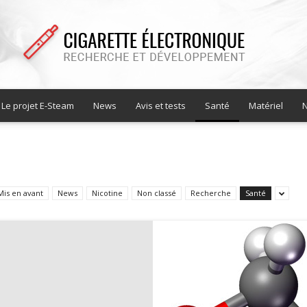
Le projet E-Steam
News
Avis et tests
Santé
Matériel
N
Cigarette
Mis en avant
News
Nicotine
Non classé
Recherche
Santé
electronique
recherche