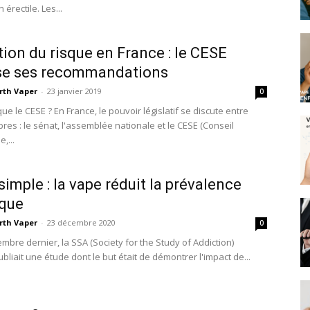
 érectile. Les...
ion du risque en France : le CESE
se ses recommandations
rth Vaper
-
23 janvier 2019
0
ue le CESE ? En France, le pouvoir législatif se discute entre
res : le sénat, l'assemblée nationale et le CESE (Conseil
,...
simple : la vape réduit la prévalence
ique
rth Vaper
-
23 décembre 2020
0
mbre dernier, la SSA (Society for the Study of Addiction)
bliait une étude dont le but était de démontrer l'impact de...