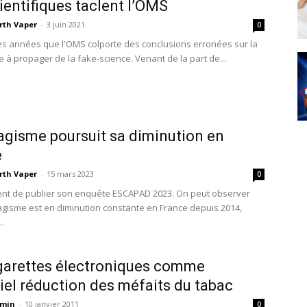
ientifiques taclent l’OMS
rth Vaper
-
3 juin 2021
0
des années que l'OMS colporte des conclusions erronées sur la
e à propager de la fake-science. Venant de la part de...
agisme poursuit sa diminution en
e
rth Vaper
-
15 mars 2023
0
ent de publier son enquête ESCAPAD 2023. On peut observer
agisme est en diminution constante en France depuis 2014,
.
garettes électroniques comme
iel réduction des méfaits du tabac
min
-
10 janvier 2011
0