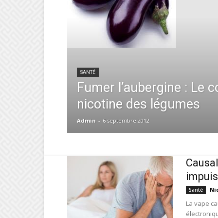
SANTÉ
Fumer l’aubergine : Le 
nicotine des légumes
Admin
-
6 septembre 2012
Causal
impui
Ni
Santé
La vape ca
électroniqu