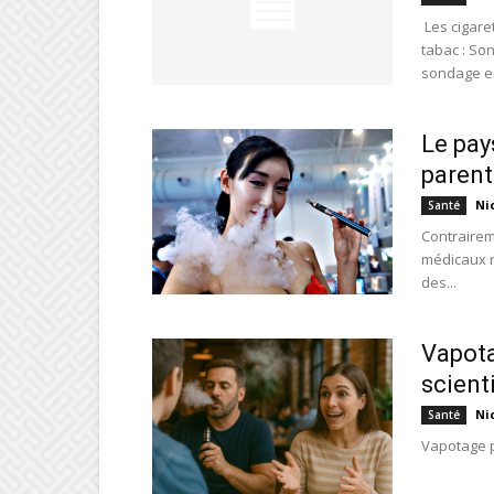
Les cigare
tabac : Son
sondage en 
Le pay
parent
Ni
Santé
Contrairem
médicaux n
des...
Vapota
scient
Ni
Santé
Vapotage p