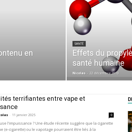
SANTÉ
contenu en
Effets du propylè
santé humaine
Nicolas
-
22 décembre 2013
ités terrifiantes entre vape et
D
ssance
colas
-
11 janvier 2025
0
use l'impuissance ? Une étude récente suggère que la cigarette
e (e-cigarette) ou le vapotage pourraient être liés à la