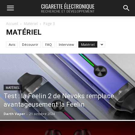
Accueil
Matériel
Page 3
MATÉRIEL
Avis
Découvrir
FAQ
Interview
Matériel
MATÉRIEL
Test : la Feelin 2 de Nevoks remplace
avantageusement la Feelin
Darth Vaper
-
21 octobre 2024