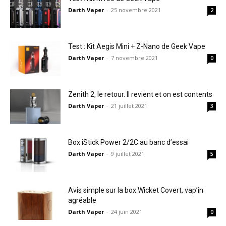
Darth Vaper
-
25 novembre 2021
2
Test : Kit Aegis Mini + Z-Nano de Geek Vape
Darth Vaper
-
7 novembre 2021
0
Zenith 2, le retour. Il revient et on est contents
Darth Vaper
-
21 juillet 2021
3
Box iStick Power 2/2C au banc d’essai
Darth Vaper
-
9 juillet 2021
5
Avis simple sur la box Wicket Covert, vap’in
agréable
Darth Vaper
-
24 juin 2021
0