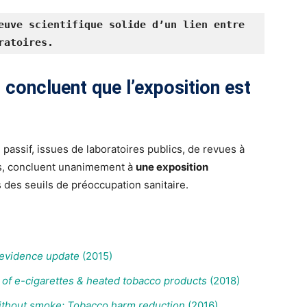
euve scientifique solide d’un lien entre 
ratoires.
 concluent que l’exposition est
passif, issues de laboratoires publics, de revues à
es, concluent unanimement à
une exposition
 des seuils de préoccupation sanitaire.
 evidence update
(2015)
of e-cigarettes & heated tobacco products
(2018)
ithout smoke: Tobacco harm reduction
(2016)