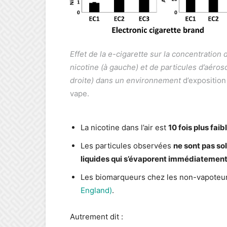
Effet de la e-cigarette sur la concentration 
nicotine (à gauche) et de particules d’aéroso
droite) dans un environnement
d’exposition 
vape.
La nicotine dans l’air est
10 fois plus fai
Les particules observées
ne sont pas so
liquides qui s’évaporent immédiatemen
Les biomarqueurs chez les non-vapoteur
England)
.
Autrement dit :