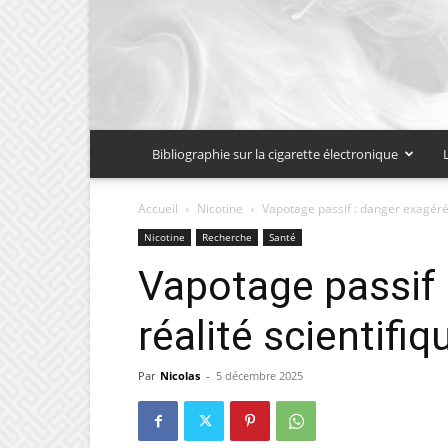
Bibliographie sur la cigarette électronique
Accueil
Nicotine
Vapotage passif : danger exagéré 
Nicotine
Recherche
Santé
Vapotage passif 
réalité scientifiq
Par
Nicolas
-
5 décembre 2025