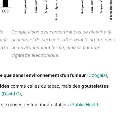
de
Comparaison des concentrations de nicotine (à
l (à
gauche) et de particules d’aérosol (à droite) dans
à la
un environnement fermé, émises par une
cigarette électronique.
ble que dans l’environnement d’un fumeur
(Czogala)
,
lides
comme celles du tabac, mais des
gouttelettes
t
(David G)
,
s exposés restent indétectables
(Public Health