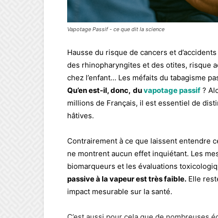
Vapotage Passif - ce que dit la science
Hausse du risque de cancers et d’accidents 
des rhinopharyngites et des otites, risque a
chez l’enfant… Les méfaits du tabagisme pa
Qu’en est-il, donc,
du
vapotage passif
? Alo
millions de Français, il est essentiel de dist
hâtives.
Contrairement à ce que laissent entendre ce
ne montrent aucun effet inquiétant. Les m
biomarqueurs et les évaluations toxicologi
passive à la vapeur est très faible.
Elle rest
impact mesurable sur la santé.
C’est aussi pour cela que de nombreuses éq